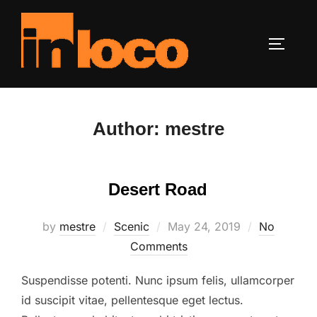
Skip
to
TOGGLE
content
Author:
mestre
Desert Road
Posted
by
mestre
Scenic
May 24, 2019
No
on
Comments
Suspendisse potenti. Nunc ipsum felis, ullamcorper
id suscipit vitae, pellentesque eget lectus.