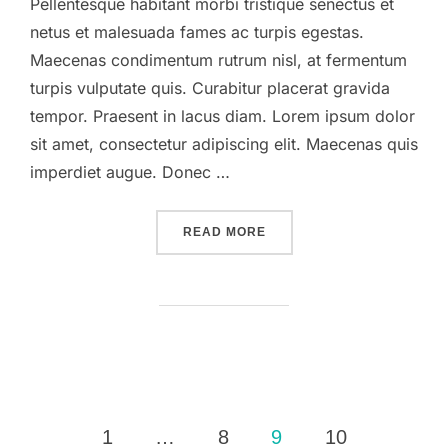
Pellentesque habitant morbi tristique senectus et
netus et malesuada fames ac turpis egestas.
Maecenas condimentum rutrum nisl, at fermentum
turpis vulputate quis. Curabitur placerat gravida
tempor. Praesent in lacus diam. Lorem ipsum dolor
sit amet, consectetur adipiscing elit. Maecenas quis
imperdiet augue. Donec …
“DESERT ROAD”
READ MORE
Posts
1
…
8
9
10